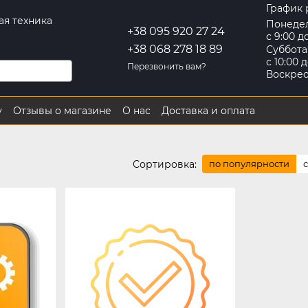
График 
ая техника
Понеде
+38 095 920 27 24
с 9:00 д
+38 068 278 18 89
Суббота
с 10:00 д
Перезвонить вам?
Воскре
у
Отзывы о магазине
О нас
Доставка и оплата
Контактная информация
Обмен и возврат
Сортировка:
по популярности