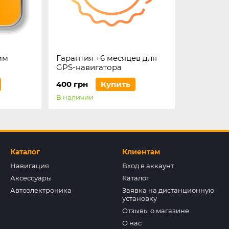
мм
Гарантия +6 месяцев для
GPS-навигатора
400 грн
Купить
В наличии
Каталог
Клиентам
Навигация
Вход в аккаунт
Аксессуары
Каталог
Автоэлектроника
Заявка на дистанционную
установку
Отзывы о магазине
О нас