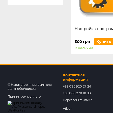
Настройка програ
300 грн
Купить
В наличии
Контактная
информация
© Навигатор — магазин для
+38 095 920 27 24
дальнобойщиков!
+38 068 278 18 89
Принимаем к оплате:
Перезвонить вам?
Viber