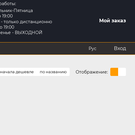
работы:
льник-Пятница
о 19:00
Мой заказ
 - только дистанционно
о 19:00
сенье - ВЫХОДНОЙ
Вход
Рус
Отображение:
сначала дешевле
по названию