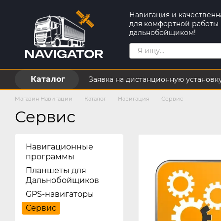
Перейти к основному контенту
Навигация и качественн
для комфортной работы
дальнобойщиком!
Каталог
Заявка на дистанционную установк
Пользовательское соглашение
Магазин Навигации
Каталог
Навигация
Сервис
Сервис
Навигационные
программы
Планшеты для
Дальнобойщиков
GPS-навигаторы
Сервис