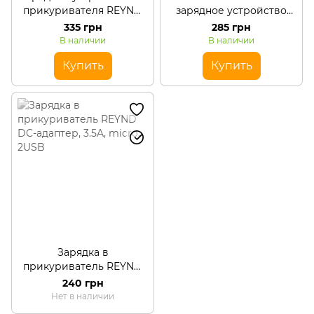
прикуривателя REYND
зарядное устройство
C3 30 Вт
Azimuth 12V-24V (1М), 2.5A
335 грн
285 грн
В наличии
В наличии
Купить
Купить
Зарядка в
прикуриватель REYND
DC-адаптер, 3.5A, micro,
240 грн
2USB
Нет в наличии