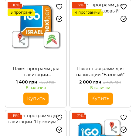
−10%
−17%
3 програми
4 программы
Пакет программ для
Пакет программ для
навигации
навигации "Базовый"
"Минимальний"
1 400 грн
2 000 грн
1 550 грн
2 400 грн
В наличии
В наличии
Купить
Купить
−19%
−21%