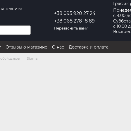
График 
ая техника
Понеде
+38 095 920 27 24
с 9:00 д
+38 068 278 18 89
Суббота
с 10:00 д
Перезвонить вам?
Воскре
у
Отзывы о магазине
О нас
Доставка и оплата
Контактная информация
Обмен и возврат
нобойщиков
Sigma