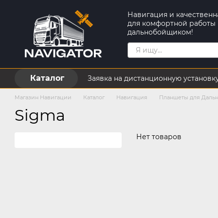
Перейти к основному контенту
Навигация и качественн
для комфортной работы
дальнобойщиком!
Каталог
Заявка на дистанционную установк
Пользовательское соглашение
Магазин Навигации
Каталог
Навигация
Планшеты для Даль
Sigma
Нет товаров