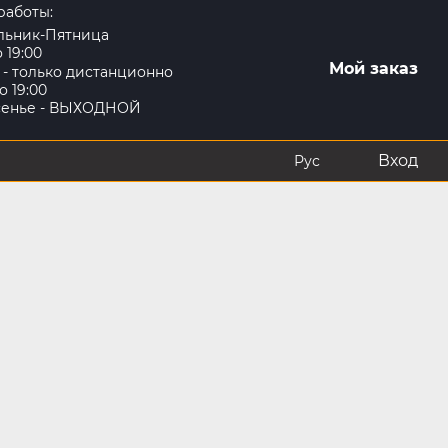
работы:
льник-Пятница
о 19:00
Мой заказ
 - только дистанционно
о 19:00
сенье - ВЫХОДНОЙ
Вход
Рус