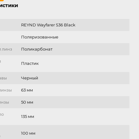
истики
REYND Wayfarer S36 Black
Поляризованные
 линз
Поликарбонат
л
Пластик
авы
Черный
линзы
63 мм
инзы
50 мм
по
135 мм
100 мм
а