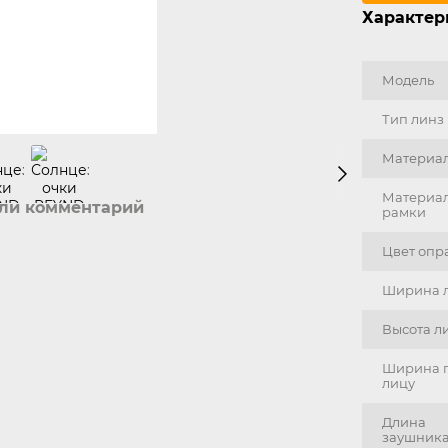
Характер
Модель
Тип линз
Материал
Материа
или комментарий
рамки
Цвет опр
Ширина 
Высота л
Ширина 
лицу
Длина
заушник