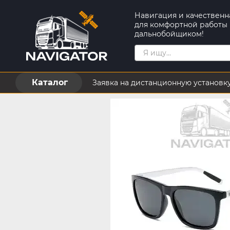
Перейти к основному контенту
Навигация и качественн
для комфортной работы
дальнобойщиком!
Каталог
Заявка на дистанционную установк
Пользовательское соглашение