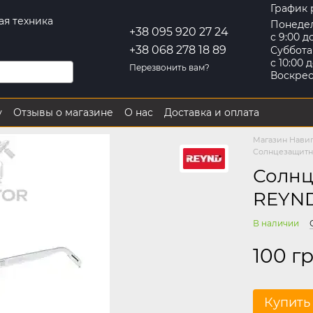
График 
ая техника
Понеде
+38 095 920 27 24
с 9:00 д
+38 068 278 18 89
Суббота
с 10:00 д
Перезвонить вам?
Воскре
у
Отзывы о магазине
О нас
Доставка и оплата
Контактная информация
Обмен и возврат
Магазин Нави
Солнцезащитны
Солнц
REYND
В наличии
100 г
Купить