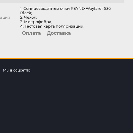
1. Солнцезащитные очки REYND Wayfarer S36
Black;
тация
2. Чехол;
3. Микрофибра;
4. Тестовая карта поляризации.
Оплата
Доставка
Мы в соцсетях: