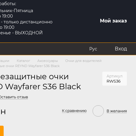
работы:
льник-Пятница
о 19:00
Мой заказ
 - только дистанционно
о 19:00
сенье - ВЫХОДНОЙ
Вход
Рус
гации
Каталог
Аксессуары
Очки для водителей
е очки REYND Wayfarer S36 Black
езащитные очки
Артикул
RWS36
 Wayfarer S36 Black
Оставить отзыв
рн
К сравнению
В желания