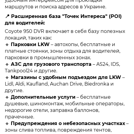
удобным интерфейсом для прокладки
маршрутов и поиска адресов в Украине.
📍
Расширенная база "Точек Интереса" (POI)
для водителей:
Coyote 950 DVR включает в себя базу полезных
локаций, таких как:
🔹
Парковки LKW
– автохопы, бесплатные и
платные стоянки, зоны отдыха для водителей,
парковки в промышленных зонах.
🔹
АЗС для грузового транспорта
– AS24, IDS,
Tankpool24 и другие.
🔹
Магазины с удобным подъездом для LKW
–
Lidl, Aldi, Kaufland, Auchan Drive, Biedronka и
другие.
🔹
Дополнительные услуги
– бесплатные
душевые, шиномонтаж, мобильные операторы,
недорогие отели, заправка баллонов,
прачечные.
🔹
Предупреждения о небезопасных участках
–
зоны слива топлива, повреждения тентов,