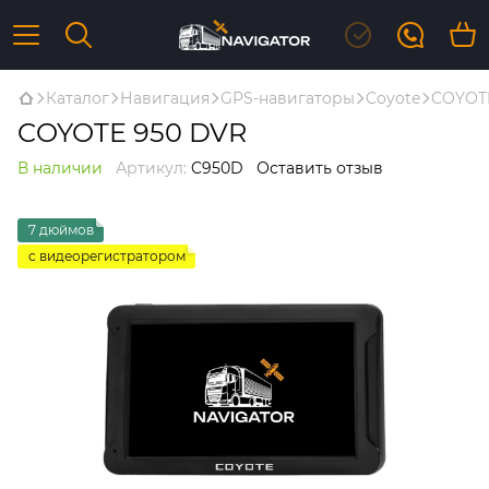
Каталог
Навигация
GPS-навигаторы
Coyote
COYOT
COYOTE 950 DVR
В наличии
Артикул:
C950D
Оставить отзыв
7 дюймов
с видеорегистратором