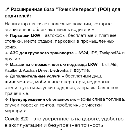
📍
Расширенная база "Точек Интереса" (POI) для
водителей:
Навигатор включает полезные локации, которые
значительно облегчают жизнь водителям:
Парковки LKW
🔹
– автохофы, бесплатные и платные
стоянки, места отдыха, парковки в промышленных
зонах.
АЗС для грузового транспорта
🔹
– AS24, IDS, Tankpool24 и
другие.
Магазины с возможностью подъезда LKW
🔹
– Lidl, Aldi,
Kaufland, Auchan Drive, Biedronka и другие.
Дополнительные услуги
🔹
– бесплатный душ,
шиномонтаж, мобильные операторы, недорогие
отели, пункты закупки поддонов, заправка баллонов,
прачечные.
Предупреждения об опасностях
🔹
– зоны слива топлива,
случаи порезки тентов, проблемные участки
маршрута.
Coyote 820 – это уверенность на дороге, удобство
в эксплуатации и безупречная точность