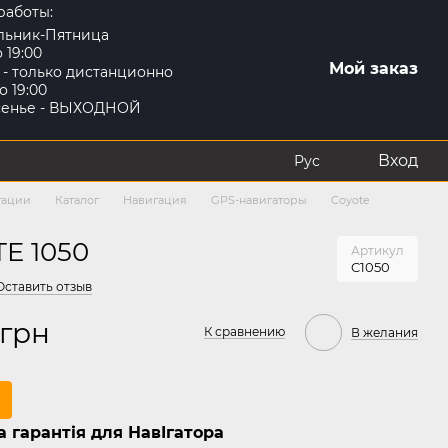
работы:
льник-Пятница
о 19:00
Мой заказ
 - только дистанционно
о 19:00
сенье - ВЫХОДНОЙ
Вход
Рус
гации
Каталог
Навигация
GPS-навигаторы
Coyote
E 1050
Артикул
C1050
Оставить отзыв
 грн
К сравнению
В желания
 гарантія для НавІгатора