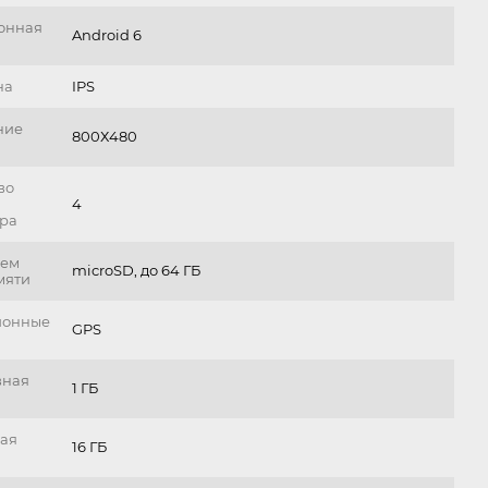
онная
Android 6
на
IPS
ние
800Х480
во
4
ра
ъем
microSD, до 64 ГБ
мяти
ионные
GPS
вная
1 ГБ
ая
16 ГБ