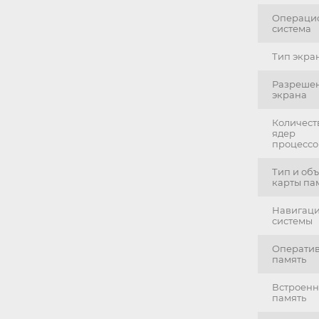
Операци
система
Тип экра
Разреше
экрана
Количест
ядер
процессо
Тип и об
карты па
Навигац
системы
Операти
память
Встроенн
память