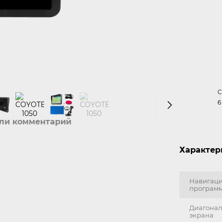
C
6
или комментарий
Характер
Навигац
програм
Диагонал
экрана