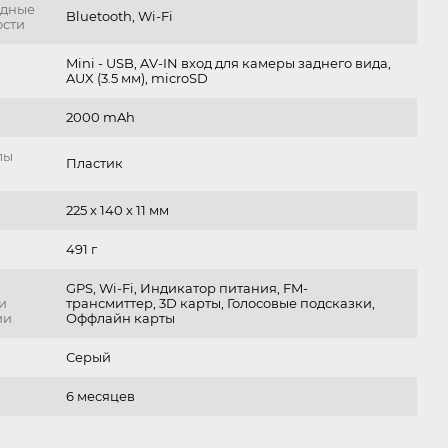
одные
Bluetooth, Wi-Fi
ости
Mini - USB, AV-IN вход для камеры заднего вида,
AUX (3.5 мм), microSD
2000 mAh
лы
Пластик
225 х 140 х 11 мм
491 г
GPS, Wi-Fi, Индикатор питания, FM-
и
трансмиттер, 3D карты, Голосовые подсказки,
ии
Оффлайн карты
Серый
6 месяцев