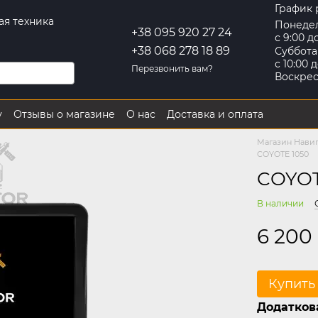
График 
ая техника
Понеде
+38 095 920 27 24
с 9:00 д
+38 068 278 18 89
Суббота
с 10:00 д
Перезвонить вам?
Воскре
у
Отзывы о магазине
О нас
Доставка и оплата
Контактная информация
Обмен и возврат
Магазин Нави
COYOTE 1050
COYOT
В наличии
6 200
Купить
Додаткова