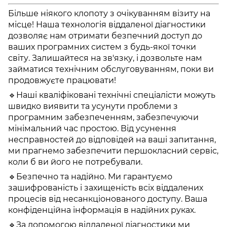
Більше ніякого клопоту з очікуванням візиту на
місце! Наша технологія віддаленої діагностики
дозволяє нам отримати безпечний доступ до
ваших програмних систем з будь-якої точки
світу. Залишайтеся на зв'язку, і дозвольте нам
займатися технічним обслуговуванням, поки ви
продовжуєте працювати!
🔹Наші кваліфіковані технічні спеціалісти можуть
швидко виявити та усунути проблеми з
програмним забезпеченням, забезпечуючи
мінімальний час простою. Від усунення
несправностей до відповідей на ваші запитання,
ми прагнемо забезпечити першокласний сервіс,
коли б ви його не потребували.
🔹Безпечно та надійно. Ми гарантуємо
зашифрованість і захищеність всіх віддалених
процесів від несанкціонованого доступу. Ваша
конфіденційна інформація в надійних руках.
🔹За допомогою віддаленої діагностики ми