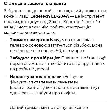
Сталь для вашого планшета
Забудьте про дешевий пластик, який дрижить на
кожній ямці.
Ledetech LD-204A
— це інструмент
для тих, хто цінує надійність. Коротке "плече" з
авіаційного алюмінію робить конструкцію
максимально жорсткою.
Тримає намертво:
Вакуумна присоска з
гелевою основою затягується різьбою. Вона
не відпаде ні в спеку +50, ні в мороз.
Забудьте про вібрацію:
Планшет не "танцює"
перед очима. Ви чітко бачите маршрут навіть
на розбитій дорозі.
Налаштування під ключ:
Усі вузли
фіксуються сталевими гвинтами
(шестигранник у комплекті). Виставили кут
один раз — і забули про люфти.
Даний тримач ми по праву вважаємо