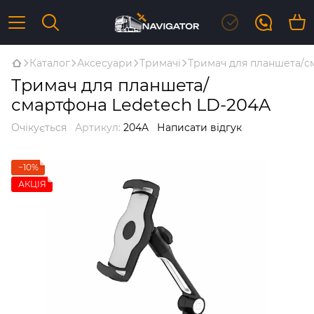
Каталог
Аксесуари
Тримачі
Тримач для планшета/с
Тримач для планшета/
смартфона Ledetech LD-204A
Очікується
Артикул:
204A
Написати відгук
−10%
АКЦІЯ