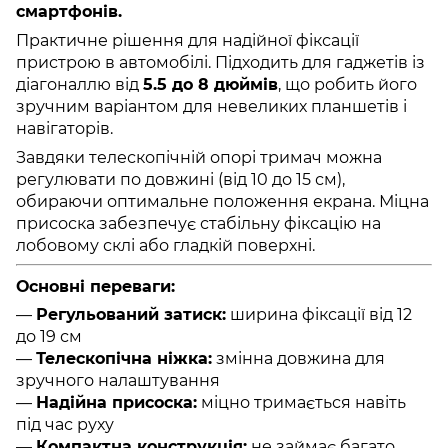
смартфонів.
Практичне рішення для надійної фіксації
пристрою в автомобілі. Підходить для гаджетів із
діагоналлю від
5.5 до 8 дюймів
, що робить його
зручним варіантом для невеликих планшетів і
навігаторів.
Завдяки телескопічній опорі тримач можна
регулювати по довжині (від 10 до 15 см),
обираючи оптимальне положення екрана. Міцна
присоска забезпечує стабільну фіксацію на
лобовому склі або гладкій поверхні.
Основні переваги:
—
Регульований затиск:
ширина фіксації від 12
до 19 см
—
Телескопічна ніжка:
змінна довжина для
зручного налаштування
—
Надійна присоска:
міцно тримається навіть
під час руху
—
Компактна конструкція:
не займає багато