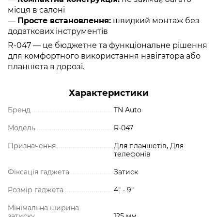
місця в салоні
—
Просте встановлення:
швидкий монтаж без
додаткових інструментів
R-047 — це бюджетне та функціональне рішення
для комфортного використання навігатора або
планшета в дорозі.
Характеристики
Бренд
TN Auto
Модель
R-047
Призначення
Для планшетів, Для
телефонів
Фіксація гаджета
Затиск
Розмір гаджета
4" - 9"
Мінімальна ширина
затиску
125 мм