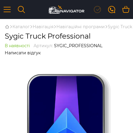
Каталог
Навігація
Навігаційні програми
Sygic Truck
Sygic Truck Professional
В наявності
Артикул:
SYGIC_PROFESSIONAL
Написати відгук