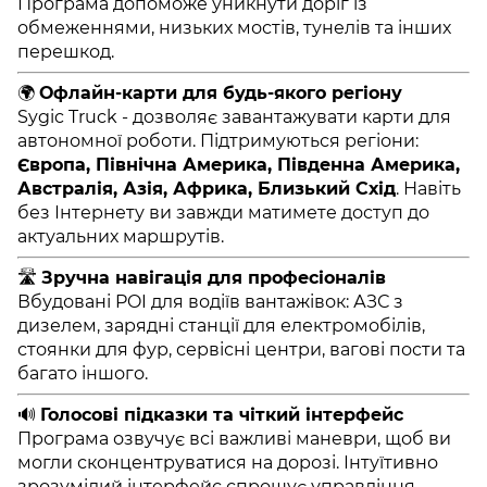
Програма допоможе уникнути доріг із
обмеженнями, низьких мостів, тунелів та інших
перешкод.
🌍
Офлайн-карти для будь-якого регіону
Sygic Truck - дозволяє завантажувати карти для
автономної роботи. Підтримуються регіони:
Європа, Північна Америка, Південна Америка,
Австралія, Азія, Африка, Близький Схід
. Навіть
без Інтернету ви завжди матимете доступ до
актуальних маршрутів.
🛣️
Зручна навігація для професіоналів
Вбудовані POI для водіїв вантажівок: АЗС з
дизелем, зарядні станції для електромобілів,
стоянки для фур, сервісні центри, вагові пости та
багато іншого.
🔊
Голосові підказки та чіткий інтерфейс
Програма озвучує всі важливі маневри, щоб ви
могли сконцентруватися на дорозі. Інтуїтивно
зрозумілий інтерфейс спрощує управління