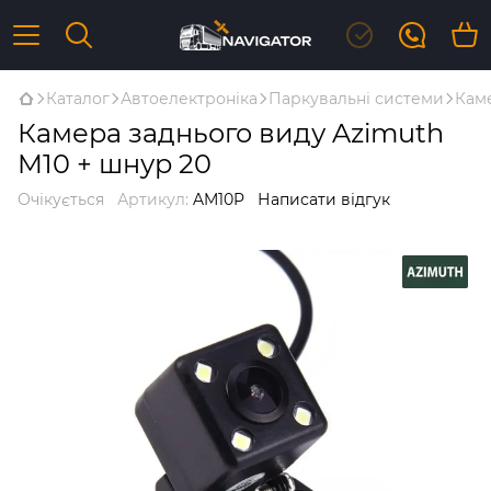
Каталог
Автоелектроніка
Паркувальні системи
Каме
Камера заднього виду Azimuth
M10 + шнур 20
Очікується
Артикул:
AM10P
Написати відгук