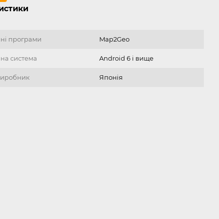
истики
йні програми
Map2Geo
на система
Android 6 і вище
 виробник
Японія