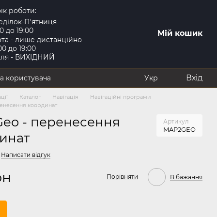
ік роботи:
еділок-П'ятниця
00 до 19:00
Мій кошик
та - лише дистанційно
:00 до 19:00
іля - ВИХІДНИЙ
Вхід
а користувача
Укр
ції
Каталог
Навігація
Навігаційні програми
енесення координат
eo - перенесення
Артикул
MAP2GEO
инат
Написати відгук
рн
Порівняти
В бажання