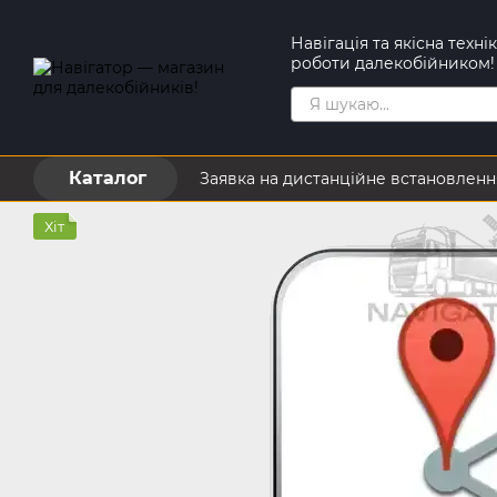
Перейти до основного контенту
Навігація та якісна техн
роботи далекобійником!
Каталог
Заявка на дистанційне встановленн
Контактна інформація
Обмін та
Хіт