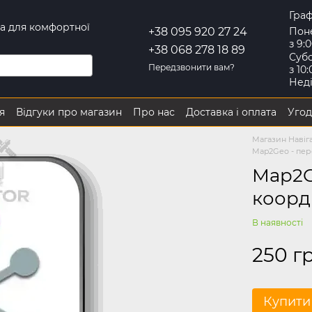
Граф
іка для комфортної
Пон
+38 095 920 27 24
з 9:
+38 068 278 18 89
Субо
Передзвонити вам?
з 10
Нед
я
Відгуки про магазин
Про нас
Доставка і оплата
Угод
 повернення
Магазин Навіга
Map2Geo - пер
Map2G
коорд
В наявності
250 г
Купити