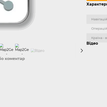
Характер
Навігаці
Операцій
Країна -
Відео
бо коментар