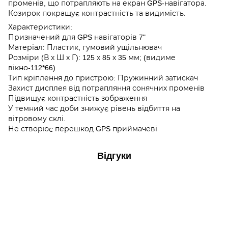
променів, що потрапляють на екран GPS-навігатора.
Козирок покращує контрастність та видимість.
Характеристики:
Призначений для GPS навігаторів 7"
Матеріал: Пластик, гумовий ущільнювач
Розміри (В х Ш х Г): 125 х 85 х 35 мм; (видиме
вікно-112*66)
Тип кріплення до пристрою: Пружинний затискач
Захист дисплея від потрапляння сонячних променів
Підвищує контрастність зображення
У темний час доби знижує рівень відбиття на
вітровому склі.
Не створює перешкод GPS приймачеві
Відгуки