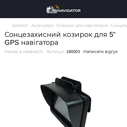
Каталог
Аксесуари
Козирки для навігаторів
Сонцеза
Сонцезахисний козирок для 5"
GPS навігатора
Немає в наявності
Артикул:
180003
Написати відгук