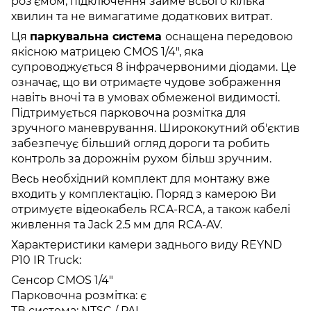
роз'ємом, підключення займе всього кілька
хвилин та не вимагатиме додаткових витрат.
Ця
паркувальна система
оснащена передовою
якісною матрицею CMOS 1/4", яка
супроводжується 8 інфрачервоними діодами. Це
означає, що ви отримаєте чудове зображення
навіть вночі та в умовах обмеженої видимості.
Підтримується парковочна розмітка для
зручного маневрування. Ширококутний об'єктив
забезпечує більший огляд дороги та робить
контроль за дорожнім рухом більш зручним.
Весь необхідний комплект для монтажу вже
входить у комплектацію. Поряд з камерою Ви
отримуєте відеокабель RCA-RCA, а також кабелі
живлення та Jack 2.5 мм для RCA-AV.
Характеристики камери заднього виду REYND
P10 IR Truck:
Сенсор CMOS 1/4"
Парковочна розмітка: є
ТВ система: NTSC / PAL