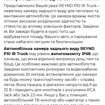
Представляємо Вашій увазі REYND P10 IR Truck –
невелику камеру заднього виду для легкових та
вантажних автомобілів. Ця камера вражає якістю
оптики, високою роздільною здатністю та
стійкістю до впливу зовнішніх факторів. Завдяки
їй, Ви завжди будете в курсі того, що
відбувається позаду Вашого авто, а паркування
стане набагато легшим та безпечнішим.
Автомобільна камера заднього виду
REYND
P10 IR Truck
має рівень
вологозахисту IP68
, що
означає, що вона відмінно витримує дощ, пил та
бруд. Це особливо важливо для автомобілістів.
Завдяки компактним розмірам та видеокабелю
довжиною 20 метрів, встановлення цієї камери
на будь-якому транспортному засобі – справа
легка. Вона працює в діапазоні напруги від 9 до
32 В і підходить для моніторів з роз'ємами RCA
Jack або Jack 2.5 мм. Якщо у Вас є планшет,
автомобільний ТВ-монітор або навігатор з таким