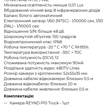
Мінімальна освітленість: менше 0,01 Lux
Вбудований нічний вид: 8 інфрачервоних діодів
Баланс білого: автоматичний
Електронний затвор: 1/60 (NTSC) - 1/10000 сек, 1/50
(PAL) - 1/10000 сек
Відношення S/N: більше 48 дБ
Ширококутній об'єктив: 150 градусів
Водонепроникний клас: IP68
Робоча температура: -20 ° C +70 ° C RH95%
Температура використання: -30C + 70C
Робоча потужність (DCV): 12
Споживана потужність: максимум 90мА
Роздільна здатність відео: 480TV Lines
Розмір камери з кріпленням: 52x55х35 мм
Довжина кабелю відеокамери: близько 0,5 м
Довжина відеокабелю: близько 20 м
Довжина кабелю живлення: близько 0,5 м
Комплектація:
Камера REYND P10 Truck - 1шт