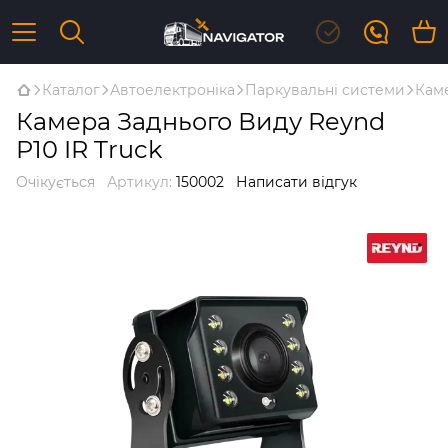
Каталог
Автоелектроніка
Паркувальні системи
Каме
Камера Заднього Виду Reynd
P10 IR Truck
Очікується
Артикул:
150002
Написати відгук