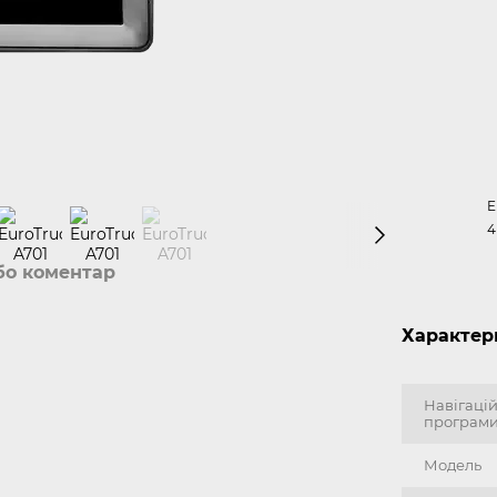
E
4
бо коментар
Характер
Навігацій
програм
Модель