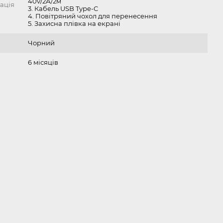
40v/2А/2м
ація
3. Кабель USB Type-C
4. Повітряний чохол для перенесення
5. Захисна плівка на екрані
Чорний
6 місяців