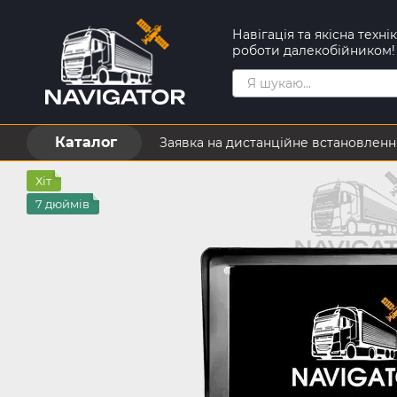
Перейти до основного контенту
Навігація та якісна техн
роботи далекобійником!
Каталог
Заявка на дистанційне встановленн
Контактна інформація
Обмін та
Хіт
7 дюймів