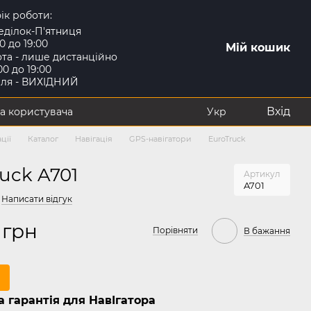
ік роботи:
еділок-П'ятниця
00 до 19:00
Мій кошик
та - лише дистанційно
:00 до 19:00
іля - ВИХІДНИЙ
Вхід
а користувача
Укр
ції
Каталог
Навігація
GPS-навігатори
EuroTruck
uck A701
Артикул
A701
Написати відгук
 грн
Порівняти
В бажання
 гарантія для НавІгатора