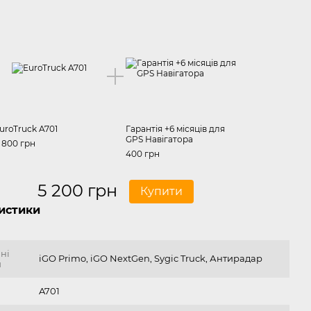
uroTruck A701
Гарантія +6 місяців для
GPS Навігатора
 800 грн
400 грн
5 200 грн
Купити
истики
ні
iGO Primo, iGO NextGen, Sygic Truck, Антирадар
и
A701