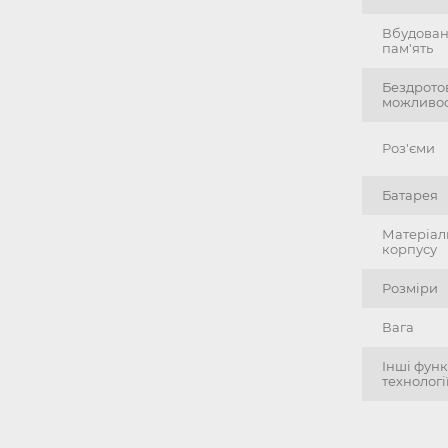
Вбудова
пам'ять
Бездрото
можливос
Роз'єми
Батарея
Матеріал
корпусу
Розміри
Вага
Інші функ
технологі