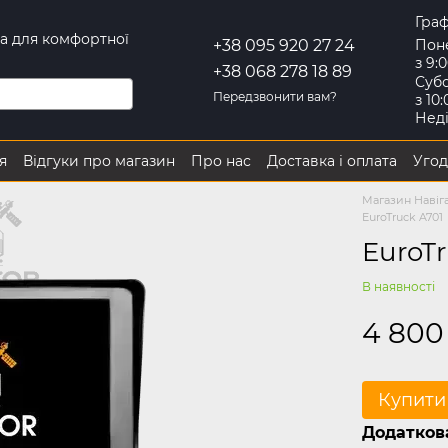
Граф
іка для комфортної
Пон
+38 095 920 27 24
з 9:
+38 068 278 18 89
Субо
Передзвонити вам?
з 10
Нед
я
Відгуки про магазин
Про нас
Доставка і оплата
Угод
 повернення
Магазин Навіга
EuroTruck A701
EuroTr
В наявності
4 800
Купити
Додаткова