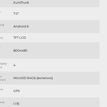
EuroTruck
ь
7.0"
йна
Android 6
ну
TFT LCD
а
800х480
 ядер
4
ра
єм
MicroSD 64Gb (включно)
'яті
ні
GPS
вна
1 ГБ