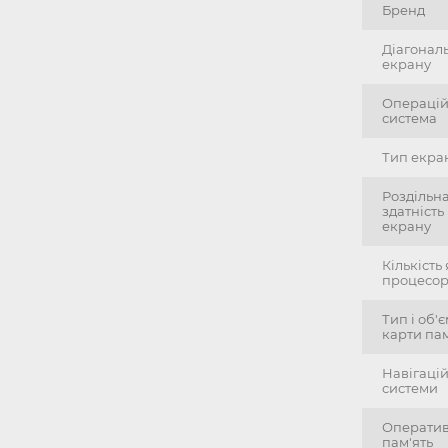
Бренд
Діагонал
екрану
Операці
система
Тип екра
Роздільн
здатність
екрану
Кількість
процесо
Тип і об'
карти пам
Навігацій
системи
Операти
пам'ять