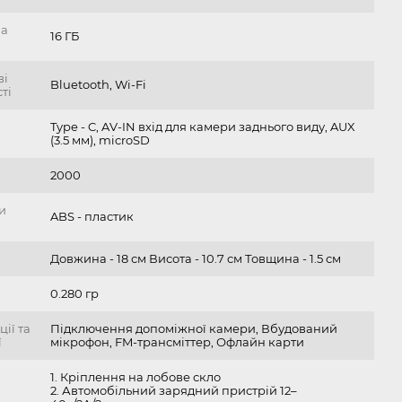
на
16 ГБ
ві
Bluetooth, Wi-Fi
ті
Type - C, AV-IN вхід для камери заднього виду, AUX
(3.5 мм), microSD
2000
и
ABS - пластик
Довжина - 18 см Висота - 10.7 см Товщина - 1.5 см
0.280 гр
ції та
Підключення допоміжної камери, Вбудований
ї
мікрофон, FM-трансміттер, Офлайн карти
1. Кріплення на лобове скло
2. Автомобільний зарядний пристрій 12–