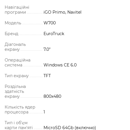
Навігаційні
програми
iGO Primo, Navitel
Модель
W700
Бренд
EuroTruck
Діагональ
екрану
7.0"
Операційна
система
Windows CE 6.0
Тип екрану
TFT
Роздільна
здатність
екрану
800х480
Кількість ядер
процесора
1
Тип і об'єм
карти пам'яті
MicroSD 64Gb (включно)