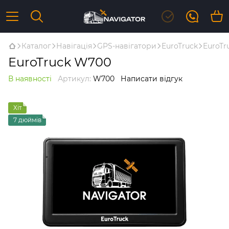
Каталог
Навігація
GPS-навігатори
EuroTruck
EuroTr
EuroTruck W700
В наявності
Артикул:
W700
Написати відгук
Хіт
7 дюймів