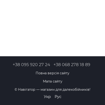
+38 095 920 27 24
+38 068 278 18 89
Повна версія сайту
Мапа сайту
© Навігатор — магазин для далекобійників!
Укр
Рус