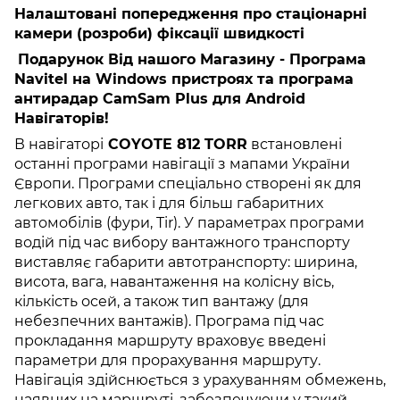
Налаштовані попередження про стаціонарні
камери (розроби) фіксації швидкості
Подарунок Від нашого Магазину - Програма
Navitel на Windows пристроях та програма
антирадар CamSam Plus для Android
Навігаторів!
В навігаторі
COYOTE 812 TORR
встановлені
останні програми навігації з мапами України
Європи. Програми спеціально створені як для
легкових авто, так і для більш габаритних
автомобілів (фури, Tir). У параметрах програми
водій під час вибору вантажного транспорту
виставляє габарити автотранспорту: ширина,
висота, вага, навантаження на колісну вісь,
кількість осей, а також тип вантажу (для
небезпечних вантажів). Програма під час
прокладання маршруту враховує введені
параметри для прорахування маршруту.
Навігація здійснюється з урахуванням обмежень,
наявних на маршруті, забезпечуючи у такий