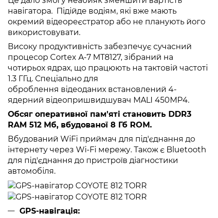
Це дало змогу неабияк зменшити вартість
навігатора. Підійде водіям, які вже мають
окремий відеореєстратор або не планують його
використовувати.
Високу продуктивність забезпечує сучасний
процесор Cortex A-7 MT8127, зібраний на
чотирьох ядрах, що працюють на тактовій частоті
1.3 ГГц. Спеціально для
оброблення відеоданих встановлений 4-
ядерний відеопришвидшувач MALI 450МР4.
Обсяг оперативної пам'яті становить DDR3
RAM 512 Мб, вбудованої 8 Гб ROM.
Вбудований WiFi приймач для під'єднання до
інтернету через Wi-Fi мережу. Також є Bluetooth
для під'єднання до пристроїв діагностики
автомобіля.
GPS-навігація: