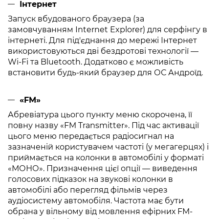
Інтернет
Запуск вбудованого браузера (за
замовчуванням Internet Explorer) для серфінгу в
інтернеті. Для під'єднання до мережі Інтернет
використовуються дві бездротові технології —
Wi-Fi та Bluetooth. Додатково є можливість
встановити будь-який браузер для ОС Андроїд.
«FM»
Абревіатура цього пункту меню скорочена, її
повну назву «FM Transmitter». Під час активації
цього меню передається радіосигнал на
зазначеній користувачем частоті (у мегагерцях) і
приймається на колонки в автомобілі у форматі
«МОНО». Призначення цієї опції — виведення
голосових підказок на звукові колонки в
автомобілі або перегляд фільмів через
аудіосистему автомобіля. Частота має бути
обрана у вільному від мовлення ефірних FM-