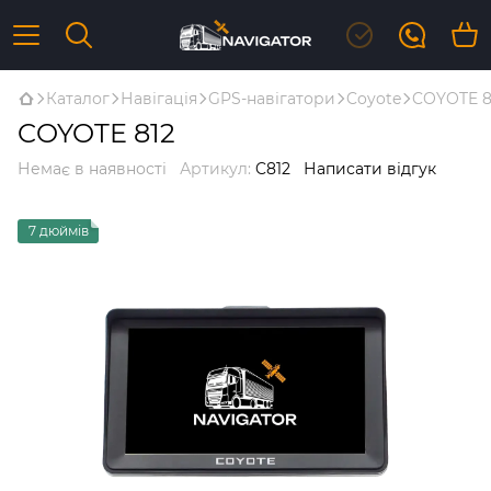
Каталог
Навігація
GPS-навігатори
Coyote
COYOTE 8
COYOTE 812
Немає в наявності
Артикул:
C812
Написати відгук
7 дюймів