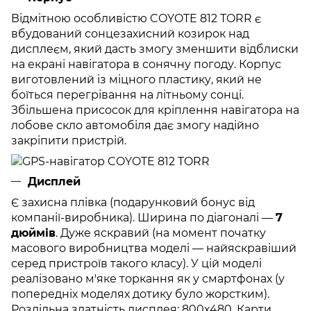
Відмітною особливістю COYOTE 812 TORR є
вбудований сонцезахисний козирок над
дисплеєм, який дасть змогу зменшити відблиски
на екрані навігатора в сонячну погоду. Корпус
виготовлений із міцного пластику, який не
боїться перегрівання на літньому сонці.
Збільшена присосок для кріплення навігатора на
лобове скло автомобіля дає змогу надійно
закріпити пристрій.
Дисплей
Є захисна плівка (подарунковий бонус від
компанії-виробника). Ширина по діагоналі —
7
дюймів
. Дуже яскравий (на момент початку
масового виробництва моделі — найяскравіший
серед пристроїв такого класу). У цій моделі
реалізовано м'яке торкання як у смартфонах (у
попередніх моделях дотику було жорстким).
Роздільна здатність дисплея: 800х480. Карти