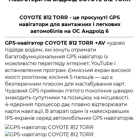
COYOTE 812 TORR - це просунуті GPS
навігатори для вантажних і легкових
автомобілів на ОС Андроїд 6
GPS-навігатор
COYOTE 812 TORR
+AV
чудово
підійде водіям, які хочуть отримати
багатофункціональний GPS навігатор із
можливістю перегляду інтернет, YouTube і
встановлення програм. Ємнісний екран високої
якості розпізнає косіння 5 пальців — що є
безперечним плюсом для мастабування карт.
Чудовий GPS приймач п'ятого покоління швидко
знаходить супутники та позиціює на місцевості.
4-ядерний процесор дає плавно відтворювати
карти навігації. В апараті один із найяскравіших
IPS-екранів серед автомобільних GPS навігаторів.