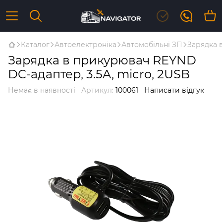
Каталог
Автоелектроніка
Автомобільні ЗП
Зарядка 
Зарядка в прикурювач REYND
DC-адаптер, 3.5A, micro, 2USB
Немає в наявності
Артикул:
100061
Написати відгук