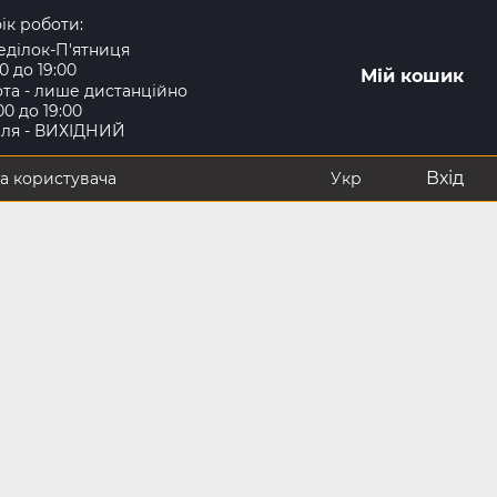
ік роботи:
еділок-П'ятниця
00 до 19:00
Мій кошик
та - лише дистанційно
:00 до 19:00
іля - ВИХІДНИЙ
Вхід
а користувача
Укр