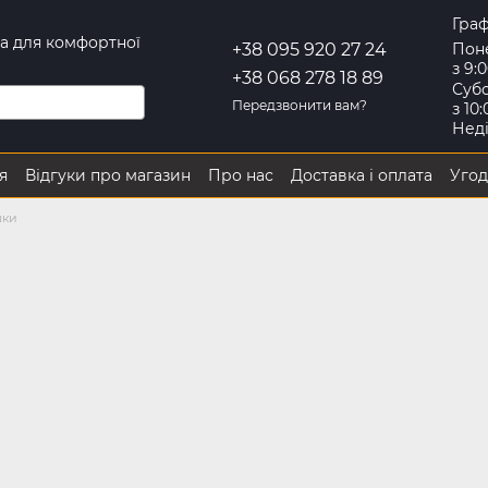
Граф
іка для комфортної
Пон
+38 095 920 27 24
з 9:
+38 068 278 18 89
Субо
Передзвонити вам?
з 10
Нед
я
Відгуки про магазин
Про нас
Доставка і оплата
Угод
 повернення
шки