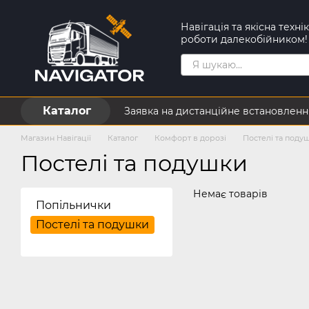
Перейти до основного контенту
Навігація та якісна техн
роботи далекобійником!
Каталог
Заявка на дистанційне встановленн
Контактна інформація
Обмін та
Магазин Навігації
Каталог
Комфорт в дорозі
Постелі та поду
Постелі та подушки
Немає товарів
Попільнички
Постелі та подушки