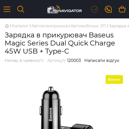
Каталог
Автоелектроніка
Автомобільні ЗП
Зарядка 
Зарядка в прикурювач Baseus
Magic Series Dual Quick Charge
45W USB + Type-C
Немає в наявності
Артикул:
120003
Написати відгук