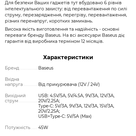
Для безпеки Ваших гаджетів тут вбудовано 6 рівнів
інтелектуального захисту: від перевантаження по силі
струму, перезарядження, перегріву, перевантаження,
різних перенапруг, коротких замикань.
Висока якість виготовлення та надійність - основні
переваги бренду Baseus. На всі аксесуари Baseus діє
гарантія від виробника терміном 12 місяців.
Характеристики
Бренд
Baseus
Вхідна
напруга
Від прикурювача (12V / 24V)
Вихідний
USB: 4.5V/5А, 5V/4.5A, 9V/3A, 12V/3A,
струм
20V/2.25A;
Type-C: 5V/3А, 9V/3A, 12V/3A, 15V/3A,
20V/2.25A;
USB+Type-C: 5V/5A (Max)
Потужність
45W