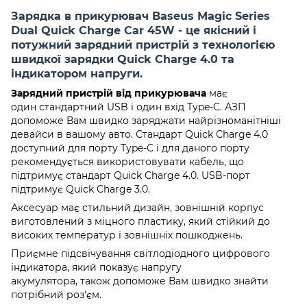
Зарядка в прикурювач Baseus Magic Series
Dual Quick Charge Car 45W - це якісний і
потужний зарядний пристрій з технологією
швидкої зарядки Quick Charge 4.0 та
індикатором напруги.
Зарядний пристрій від прикурювача
має
один стандартний USB і один вхід Type-C. АЗП
допоможе Вам швидко заряджати найрізноманітніші
девайси в вашому авто. Стандарт Quick Charge 4.0
доступний для порту Type-C і для даного порту
рекомендується використовувати кабель, що
підтримує стандарт Quick Charge 4.0. USB-порт
підтримує Quick Charge 3.0.
Аксесуар має стильний дизайн, зовнішній корпус
виготовлений з міцного пластику, який стійкий до
високих температур і зовнішніх пошкоджень.
Приємне підсвічування світлодіодного цифрового
індикатора, який показує напругу
акумулятора, також допоможе Вам швидко знайти
потрібний роз'єм.